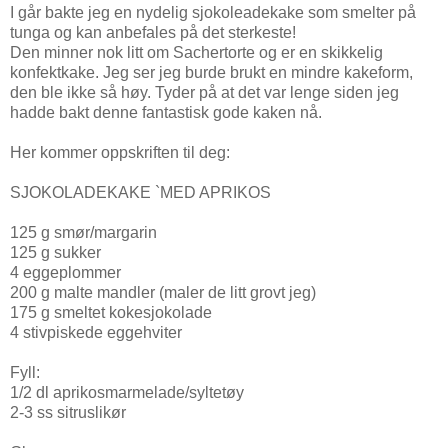
I går bakte jeg en nydelig sjokoleadekake som smelter på
tunga og kan anbefales på det sterkeste!
Den minner nok litt om Sachertorte og er en skikkelig
konfektkake. Jeg ser jeg burde brukt en mindre kakeform,
den ble ikke så høy. Tyder på at det var lenge siden jeg
hadde bakt denne fantastisk gode kaken nå.
Her kommer oppskriften til deg:
SJOKOLADEKAKE `MED APRIKOS
125 g smør/margarin
125 g sukker
4 eggeplommer
200 g malte mandler (maler de litt grovt jeg)
175 g smeltet kokesjokolade
4 stivpiskede eggehviter
Fyll:
1/2 dl aprikosmarmelade/syltetøy
2-3 ss sitruslikør