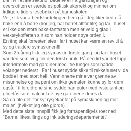
ble i tvil et lite sekund. Bildene er fra gårsdagen og
overskriften er særdeles politisk ukorrekt og minner om
tidligere tiders lesebøker på barneskolen.
Vel, slik var arbeidsfordelingen her i går. Jeg liker bedre å
bake enn å borre (tror jeg, har borret altfor lite) og far i huset
er ikke den store bake-fantasten men er veldig glad i
verktøykofferten sin som han holder nøye orden i.
En ting skal forresten sies ; far i huset kan være en rev til å
sy og traktere symaskinen!!!
Som 25-åring fikk jeg symaskin første gang, og far i huset
var den som ivrig tok den først i bruk. På den tid var det topp
interiørmote med gardiner med "tre tunger som hadde
volanger nederst". Far i huset sydde slike til rekkehuset vi da
bodde i med stort hell. Venninnene mine var grønne av
misunnelse og ba pent om ikke gemalen kunne sy for dem
også. Til foreldrene sine sydde han puter med rysjekant og
glidelås som matchet de nye gardinene deres da.
Så da ble det "far syr rysjekanter på symaskinen og mor
maler" (hvilket jeg ofte gjorde)
Med dette siste innspill fikk jeg forhåpentligvis roet ned
"Barne, likestillings og inkluderingsdepartementet".