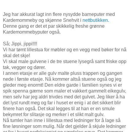
Jeg har akkurat lagt inn flere nysydde barneputer med
Kardemommeby og skjønne Snehvit i
nettbutikken.
Denne gang er det et par skikkelig freshe grønne
Kardemommebyputer også.
Så; Jippi, jippi!!!!
Vi har tømt lillestua for møbler og en vegg med bøker for nå
skal det skje!
Vi skal male gulvene i de tre stuene lysegrå samt friske opp
tak, vegger og dører.
I annen etasje er alle gulv malte pluss trappen og gangen
nede i første etasje. Nå kommer altså stuene også og jeg
gleder meg enormt! Den eldre garde i familien synes vi er
spik spenna gærne som maler et vakkert gammelt eikegulv,
men selv har jeg aldri trivdes med det gulvet. Jeg liker å ha
det lyst rundt meg og far i huset er enig i at det sikkert blir
finere han også. Det skal legges til at han er en smule
bekymret for slitasje og merker i et slikt malt gulv.
Nå tumler han inne i lillestua med ledninger for å lage så
fine løsninger som mulig. Når det gjelder å skjule ledninger