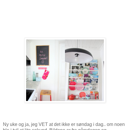
Ny uke og ja, jeg VET at det ikke er søndag i dag.. om noen