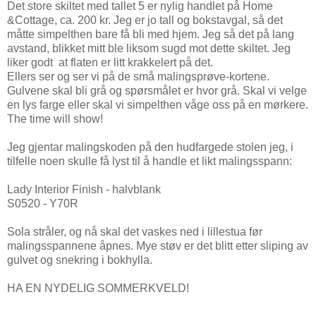
Det store skiltet med tallet 5 er nylig handlet på Home
&Cottage, ca. 200 kr. Jeg er jo tall og bokstavgal, så det
måtte simpelthen bare få bli med hjem. Jeg så det på lang
avstand, blikket mitt ble liksom sugd mot dette skiltet. Jeg
liker godt at flaten er litt krakkelert på det.
Ellers ser og ser vi på de små malingsprøve-kortene.
Gulvene skal bli grå og spørsmålet er hvor grå. Skal vi velge
en lys farge eller skal vi simpelthen våge oss på en mørkere.
The time will show!
Jeg gjentar malingskoden på den hudfargede stolen jeg, i
tilfelle noen skulle få lyst til å handle et likt malingsspann:
Lady Interior Finish - halvblank
S0520 - Y70R
Sola stråler, og nå skal det vaskes ned i lillestua før
malingsspannene åpnes. Mye støv er det blitt etter sliping av
gulvet og snekring i bokhylla.
HA EN NYDELIG SOMMERKVELD!