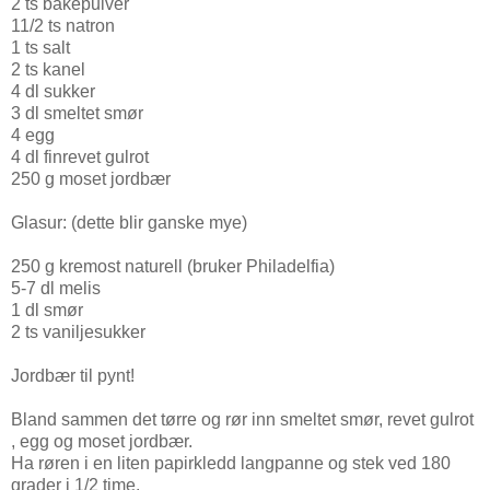
2 ts bakepulver
11/2 ts natron
1 ts salt
2 ts kanel
4 dl sukker
3 dl smeltet smør
4 egg
4 dl finrevet gulrot
250 g moset jordbær
Glasur: (dette blir ganske mye)
250 g kremost naturell (bruker Philadelfia)
5-7 dl melis
1 dl smør
2 ts vaniljesukker
Jordbær til pynt!
Bland sammen det tørre og rør inn smeltet smør, revet gulrot
, egg og moset jordbær.
Ha røren i en liten papirkledd langpanne og stek ved 180
grader i 1/2 time.