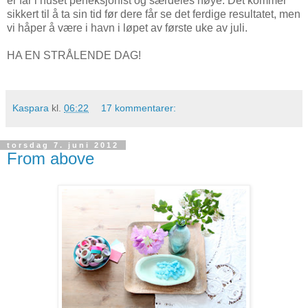
er far i huset perfeksjonist og særdeles nøye. Det kommer
sikkert til å ta sin tid før dere får se det ferdige resultatet, men
vi håper å være i havn i løpet av første uke av juli.
HA EN STRÅLENDE DAG!
Kaspara
kl.
06:22
17 kommentarer:
torsdag 7. juni 2012
From above