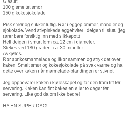
Glasur:
100 g smeltet smør
150 g kokesjokolade
Pisk smør og sukker luftig. Rør i eggeplommer, mandler og
sjokolade. Vend stivpiskede eggehviter i deigen til slutt. (jeg
rører bare forsiktig inn med slikkepott)
Hell deigen i smurt form ca. 22 cm i diameter.
Stekes ved 180 grader i ca. 30 minutter
Avkjøles.
Rør aprikosmarmelade og likør sammen og stryk det over
kaken. Smelt smør og kokesjokolade på svak varme og ha
dette over kaken når marmelade-blandingen er stivnet.
Jeg oppbevarer kaken i kjøleskapet og tar den fram litt før
servering. Kaken kan fint bakes en eller to dager før
servering. Like god da om ikke bedre!
HA EN SUPER DAG!